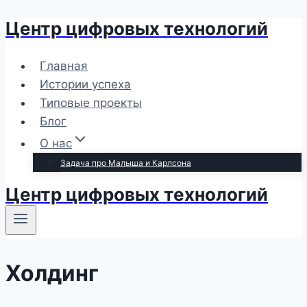
Центр цифровых технологий
Перейти
к
содержимому
Главная
Истории успеха
Типовые проекты
Блог
О нас
Задача про Малыша и Карлсона
Центр цифровых технологий
Холдинг