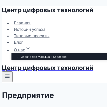
Центр цифровых технологий
Перейти
к
содержимому
Главная
Истории успеха
Типовые проекты
Блог
О нас
Задача про Малыша и Карлсона
Центр цифровых технологий
Предприятие