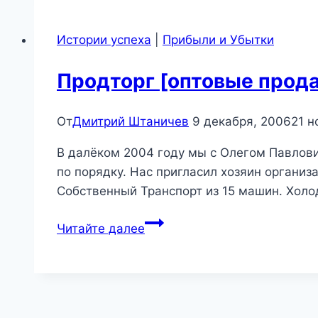
Истории успеха
|
Прибыли и Убытки
Продторг [оптовые прода
От
Дмитрий Штаничев
9 декабря, 2006
21 н
В далёком 2004 году мы с Олегом Павлови
по порядку. Нас пригласил хозяин организ
Собственный Транспорт из 15 машин. Холо
Продторг
Читайте далее
[оптовые
продажи,
производство]