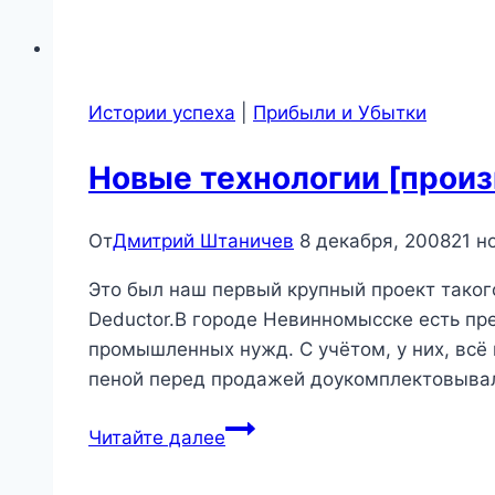
Истории успеха
|
Прибыли и Убытки
Новые технологии [произ
От
Дмитрий Штаничев
8 декабря, 2008
21 н
Это был наш первый крупный проект таког
Deductor.В городе Невинномысске есть п
промышленных нужд. С учётом, у них, всё
пеной перед продажей доукомплектовыва
Новые
Читайте далее
технологии
[производство]