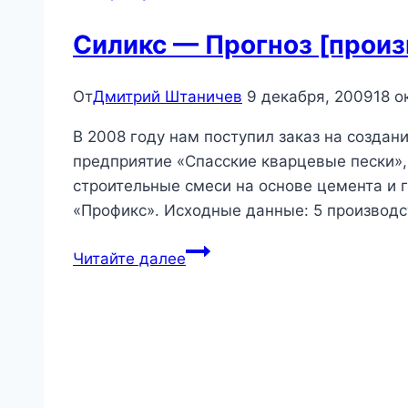
группе
холдингов
Силикс — Прогноз [произ
используя
решение
От
Дмитрий Штаничев
9 декабря, 2009
18 о
«Прибыли
и
В 2008 году нам поступил заказ на созда
убытки
предприятие «Спасские кварцевые пески»,
P&L-
строительные смеси на основе цемента и 
HOLDING»
«Профикс». Исходные данные: 5 производ
на
Силикс
low-
Читайте далее
—
code
Прогноз
платформе
[производство]
Loginom.