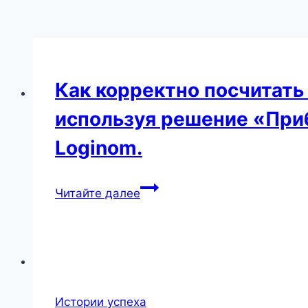
Как корректно посчитать
используя решение «При
Loginom.
Как
Читайте далее
корректно
посчитать
ресурсы
каждого
холдинга
в
Истории успеха