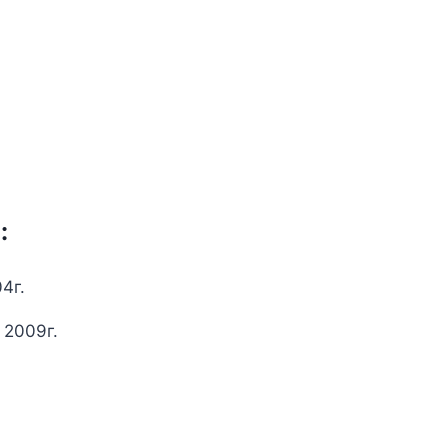
:
4г.
 2009г.