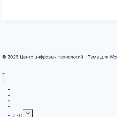
© 2026 Центр цифровых технологий - Тема для Wo
Главная
Истории успеха
Типовые проекты
Блог
Переключить
О нас
дочернее