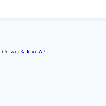
rdPress от
Kadence WP