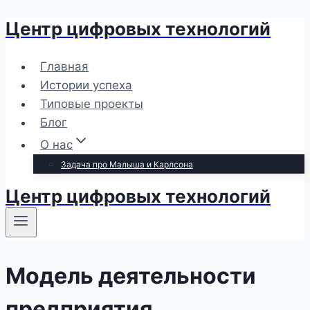
Центр цифровых технологий
Перейти
к
содержимому
Главная
Истории успеха
Типовые проекты
Блог
О нас
Задача про Малыша и Карлсона
Центр цифровых технологий
Модель деятельности
предприятия