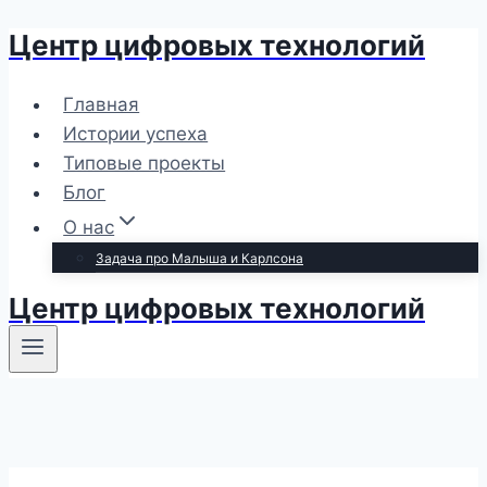
Центр цифровых технологий
Перейти
к
содержимому
Главная
Истории успеха
Типовые проекты
Блог
О нас
Задача про Малыша и Карлсона
Центр цифровых технологий