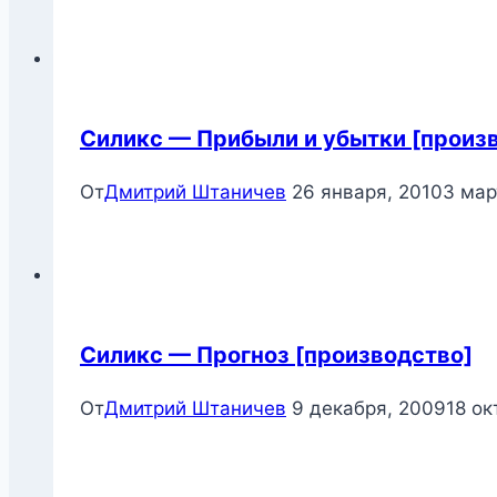
Силикс — Прибыли и убытки [произ
От
Дмитрий Штаничев
26 января, 2010
3 мар
Силикс — Прогноз [производство]
От
Дмитрий Штаничев
9 декабря, 2009
18 ок