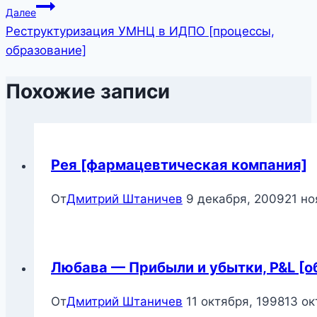
записям
Далее
Реструктуризация УМНЦ в ИДПО [процессы,
образование]
Похожие записи
Рея [фармацевтическая компания]
От
Дмитрий Штаничев
9 декабря, 2009
21 но
Любава — Прибыли и убытки, P&L [о
От
Дмитрий Штаничев
11 октября, 1998
13 ок