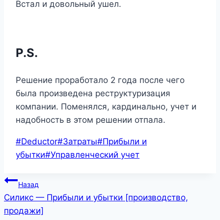
Встал и довольный ушел.
P.S.
Решение проработало 2 года после чего
была произведена реструктуризация
компании. Поменялся, кардинально, учет и
надобность в этом решении отпала.
Метки
#
Deductor
#
Затраты
#
Прибыли и
записи:
убытки
#
Управленческий учет
Навигация
Назад
Силикс — Прибыли и убытки [производство,
по
продажи]