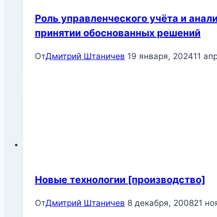
Роль управленческого учёта и анал
принятии обоснованных решений
От
Дмитрий Штаничев
19 января, 2024
11 ап
Новые технологии [производство]
От
Дмитрий Штаничев
8 декабря, 2008
21 но