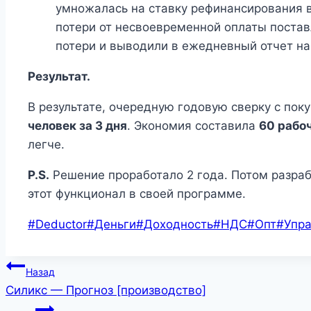
умножалась на ставку рефинансирования в
потери от несвоевременной оплаты постав
потери и выводили в ежедневный отчет на
Результат.
В результате, очередную годовую сверку с пок
человек за 3 дня
. Экономия составила
60 рабо
легче.
P.S.
Решение проработало 2 года. Потом разра
этот функционал в своей программе.
Метки
#
Deductor
#
Деньги
#
Доходность
#
НДС
#
Опт
#
Упра
записи:
Навигация
Назад
Силикс — Прогноз [производство]
по