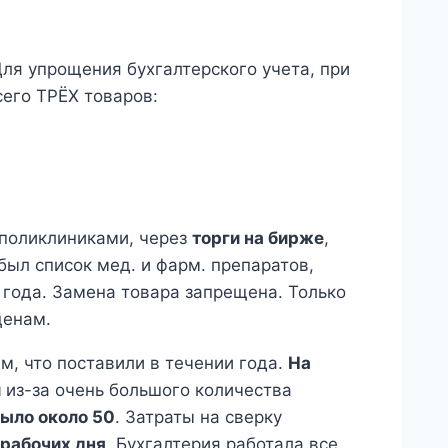
ля упрощения бухгалтерского учета, при
сего ТРЁХ товаров:
 поликлиниками, через
торги на бирже
,
ыл список мед. и фарм. препаратов,
 года. Замена товара запрещена. Только
ценам.
м, что поставили в течении года.
На
и
из-за очень большого количества
было около 50
. Затраты на сверку
 рабочих дня
. Бухгалтерия работала все