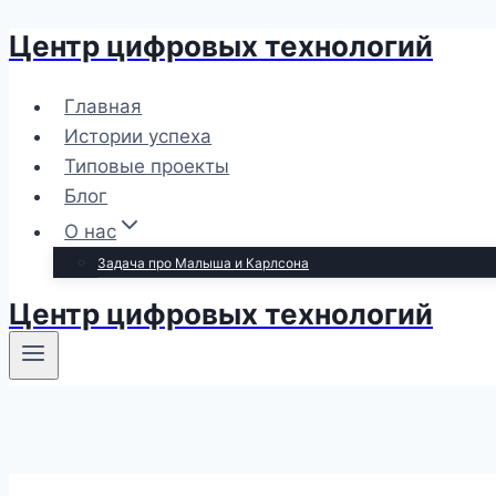
Центр цифровых технологий
Перейти
к
содержимому
Главная
Истории успеха
Типовые проекты
Блог
О нас
Задача про Малыша и Карлсона
Центр цифровых технологий