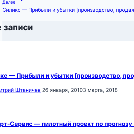
Далее
записям
Силикс — Прибыли и убытки [производство, прода
 записи
кс — Прибыли и убытки [производство, пр
итрий Штаничев
26 января, 2010
3 марта, 2018
рт-Сервис — пилотный проект по прогнозу