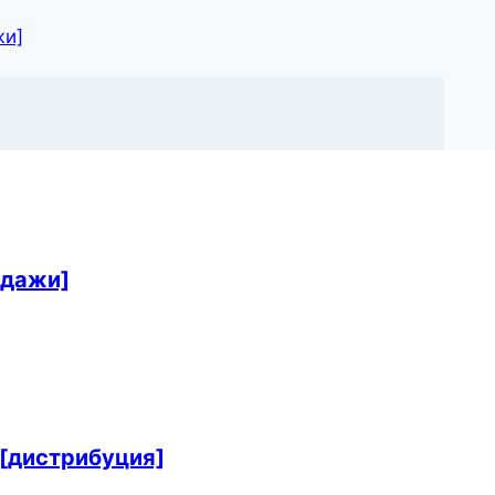
жи]
одажи]
 [дистрибуция]